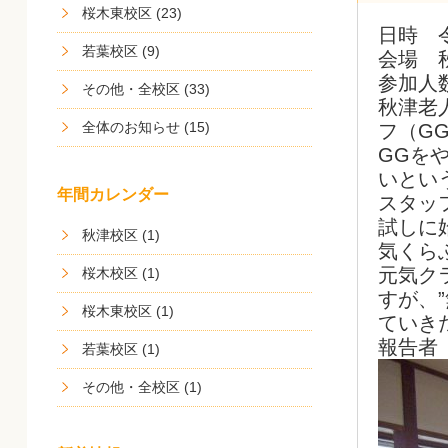
桜木東校区 (23)
日時 
若葉校区 (9)
会場 
参加人
その他・全校区 (33)
秋津老
全体のお知らせ (15)
フ（G
GGを
いとい
年間カレンダー
スタッ
試しに
秋津校区 (1)
気くら
元気ク
桜木校区 (1)
すが、
桜木東校区 (1)
ていき
報告者
若葉校区 (1)
その他・全校区 (1)