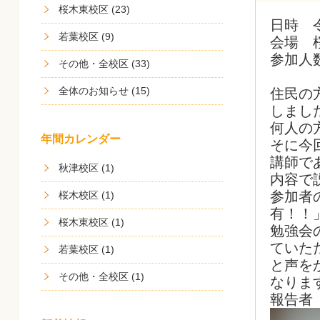
桜木東校区 (23)
日時 
若葉校区 (9)
会場 
参加人
その他・全校区 (33)
全体のお知らせ (15)
住民の
しまし
何人の
年間カレンダー
そに今
講師で
秋津校区 (1)
内容で
参加者
桜木校区 (1)
有！！
桜木東校区 (1)
勉強会
ていた
若葉校区 (1)
と声を
その他・全校区 (1)
なりま
報告者