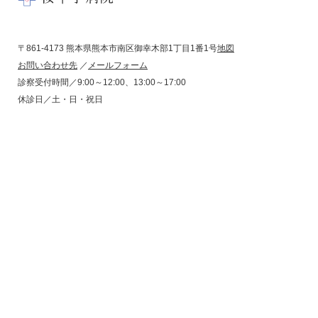
〒861-4173 熊本県熊本市南区御幸木部1丁目1番1号
地図
お問い合わせ先
／
メールフォーム
診察受付時間／9:00～12:00、13:00～17:00
休診日／土・日・祝日
コンプライアンス
プライバシーポリシー
サイトポリシー
サイトマップ
問題点ご指摘受付
桜十字八代リハビリテーション病院
くまもと在宅支援病院