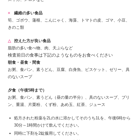
繊維の多い食品
筍、ゴボウ、蓮根、こんにゃく、海藻、トマトの皮、ゴマ、小豆、
きのこ類
控えた方が良い食品
脂肪の多い食べ物、肉、天ぷらなど
検査前日の食事は下記のようなものをお食べください
朝食・昼食・間食
お粥、食パン、素うどん、豆腐、白身魚、ビスケット、ゼリー、具
のないスープ
夕食（午後5時まで）
お粥、食パン、素うどん（昼の量の半分）、具のないスープ、プリ
ン、重湯、片栗粉、くず粉、あめ玉、紅茶、ジュース
処方された粉薬を2Lの水に溶かしてそのうち1Lを、午後6時から
30分～1時間かけて飲んでください。
同時に下剤を2錠服用してください。