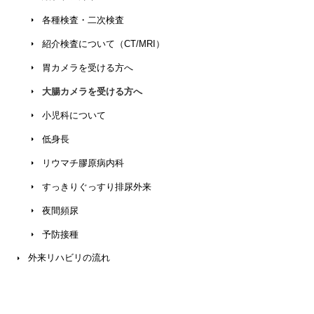
各種検査・二次検査
紹介検査について（CT/MRI）
胃カメラ
を
受ける方へ
大腸カメラ
を
受ける方へ
小児科について
低身長
リウマチ膠原病内科
すっきりぐっすり排尿外来
夜間頻尿
予防接種
外来リハビリの流れ