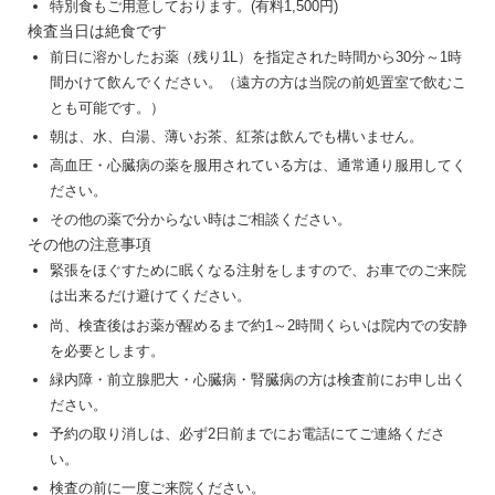
特別食もご用意しております。(有料1,500円)
検査当日は絶食です
前日に溶かしたお薬（残り1L）を指定された時間から30分～1時
間かけて飲んでください。（遠方の方は当院の前処置室で飲むこ
とも可能です。）
朝は、水、白湯、薄いお茶、紅茶は飲んでも構いません。
高血圧・心臓病の薬を服用されている方は、通常通り服用してく
ださい。
その他の薬で分からない時はご相談ください。
その他の注意事項
緊張をほぐすために眠くなる注射をしますので、お車でのご来院
は出来るだけ避けてください。
尚、検査後はお薬が醒めるまで約1～2時間くらいは院内での安静
を必要とします。
緑内障・前立腺肥大・心臓病・腎臓病の方は検査前にお申し出く
ださい。
予約の取り消しは、必ず2日前までにお電話にてご連絡くださ
い。
検査の前に一度ご来院ください。