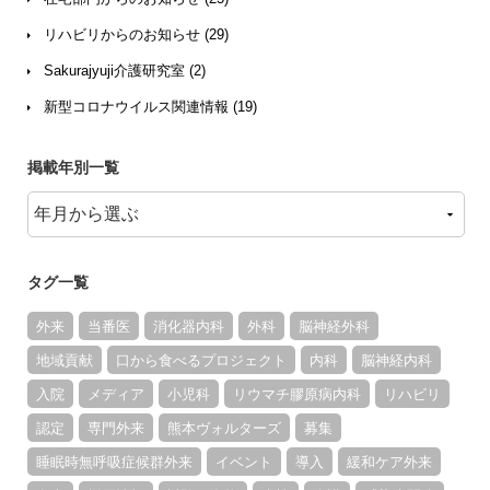
リハビリからのお知らせ (29)
Sakurajyuji介護研究室 (2)
新型コロナウイルス関連情報 (19)
掲載年別一覧
タグ一覧
外来
当番医
消化器内科
外科
脳神経外科
地域貢献
口から食べるプロジェクト
内科
脳神経内科
入院
メディア
小児科
リウマチ膠原病内科
リハビリ
認定
専門外来
熊本ヴォルターズ
募集
睡眠時無呼吸症候群外来
イベント
導入
緩和ケア外来