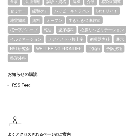
食事
採用情報
試験・資格
病棟
介護
感染症関連
セミナー
緩和ケア
ハッピーキャラバン
Let's リハ！
地震関連
無料
オープン
生き活き健康教室
桜十字グループ
報告
泌尿器科
心臓リハビリテーション
イルミネーション
メディメッセ桜十字
循環器内科
展示
NST研究会
WELL-BEING FRONTIER
ご案内
予防接種
整形外科
お知らせの購読
RSS Feed
よくアクセスされる
ページのご案内