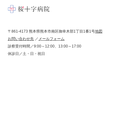
〒861-4173 熊本県熊本市南区御幸木部1丁目1番1号
地図
お問い合わせ先
／
メールフォーム
診察受付時間／9:00～12:00、13:00～17:00
休診日／土・日・祝日
コンプライアンス
プライバシーポリシー
サイトポリシー
サイトマップ
問題点ご指摘受付
桜十字八代リハビリテーション病院