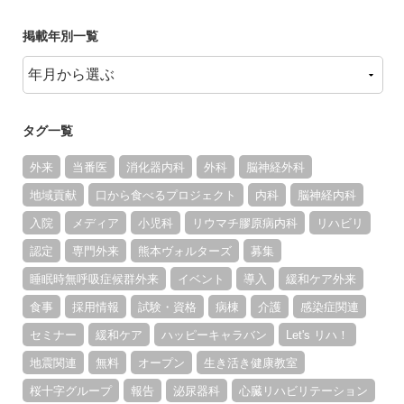
掲載年別一覧
タグ一覧
外来
当番医
消化器内科
外科
脳神経外科
地域貢献
口から食べるプロジェクト
内科
脳神経内科
入院
メディア
小児科
リウマチ膠原病内科
リハビリ
認定
専門外来
熊本ヴォルターズ
募集
睡眠時無呼吸症候群外来
イベント
導入
緩和ケア外来
食事
採用情報
試験・資格
病棟
介護
感染症関連
セミナー
緩和ケア
ハッピーキャラバン
Let's リハ！
地震関連
無料
オープン
生き活き健康教室
桜十字グループ
報告
泌尿器科
心臓リハビリテーション