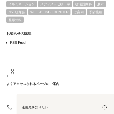
イルミネーション
メディメッセ桜十字
循環器内科
展示
NST研究会
WELL-BEING FRONTIER
ご案内
予防接種
整形外科
お知らせの購読
RSS Feed
よくアクセスされる
ページのご案内
連絡先を
知りたい