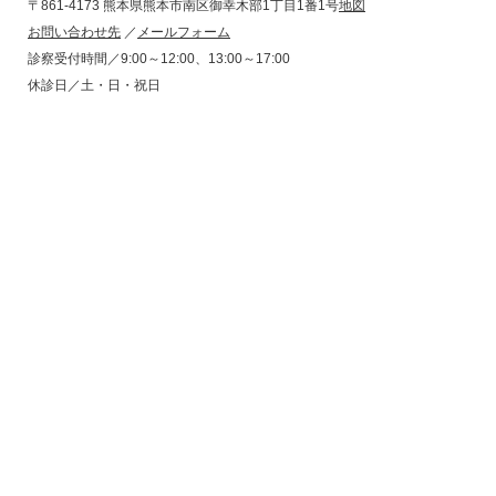
〒861-4173 熊本県熊本市南区御幸木部1丁目1番1号
地図
お問い合わせ先
／
メールフォーム
診察受付時間／9:00～12:00、13:00～17:00
休診日／土・日・祝日
コンプライアンス
プライバシーポリシー
サイトポリシー
サイトマップ
問題点ご指摘受付
桜十字八代リハビリテーション病院
くまもと在宅支援病院
桜十字くまなん病院
桜十字熊本宇城病院