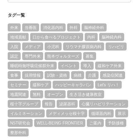
タグ一覧
外来
当番医
消化器内科
外科
脳神経外科
地域貢献
口から食べるプロジェクト
内科
脳神経内科
入院
メディア
小児科
リウマチ膠原病内科
リハビリ
認定
専門外来
熊本ヴォルターズ
募集
睡眠時無呼吸症候群外来
イベント
導入
緩和ケア外来
食事
採用情報
試験・資格
病棟
介護
感染症関連
セミナー
緩和ケア
ハッピーキャラバン
Let's リハ！
地震関連
無料
オープン
生き活き健康教室
桜十字グループ
報告
泌尿器科
心臓リハビリテーション
イルミネーション
メディメッセ桜十字
循環器内科
展示
NST研究会
WELL-BEING FRONTIER
ご案内
予防接種
整形外科